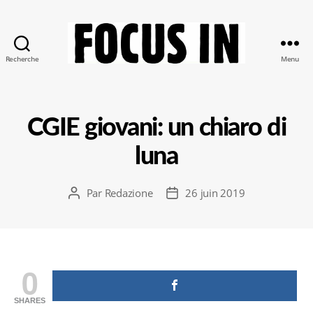
Recherche
Menu
Focus-
In
CGIE giovani: un chiaro di
luna
Par
Redazione
26 juin 2019
Auteur
Date
de
de
l’article
l’article
0
SHARES