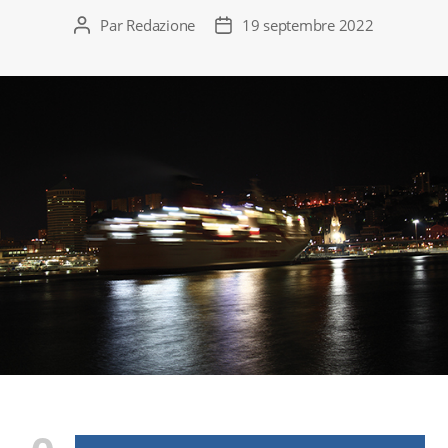
Par
Redazione
19 septembre 2022
Auteur
Date
de
de
l’article
l’article