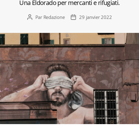
Una Eldorado per mercanti e rifugiati.
Par
Redazione
29 janvier 2022
Auteur
Date
de
de
l’article
l’article