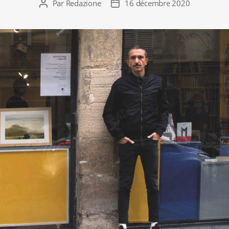
Par
Redazione
16 décembre 2020
Auteur
Date
de
de
l’article
l’article