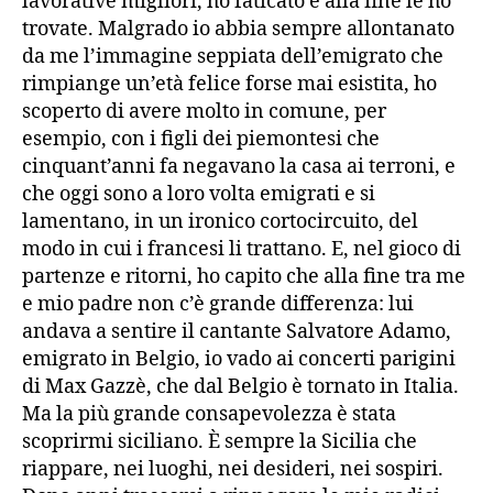
lavorative migliori, ho faticato e alla fine le ho
trovate. Malgrado io abbia sempre allontanato
da me l’immagine seppiata dell’emigrato che
rimpiange un’età felice forse mai esistita, ho
scoperto di avere molto in comune, per
esempio, con i figli dei piemontesi che
cinquant’anni fa negavano la casa ai terroni, e
che oggi sono a loro volta emigrati e si
lamentano, in un ironico cortocircuito, del
modo in cui i francesi li trattano. E, nel gioco di
partenze e ritorni, ho capito che alla fine tra me
e mio padre non c’è grande differenza: lui
andava a sentire il cantante Salvatore Adamo,
emigrato in Belgio, io vado ai concerti parigini
di Max Gazzè, che dal Belgio è tornato in Italia.
Ma la più grande consapevolezza è stata
scoprirmi siciliano. È sempre la Sicilia che
riappare, nei luoghi, nei desideri, nei sospiri.