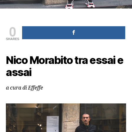
0
SHARES
Nico Morabito tra essai e
assai
a cura di Effeffe