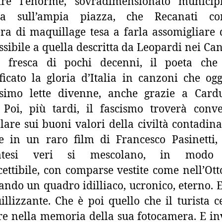
uire l’enorme, sovradimensionato municip
cia sull’ampia piazza, che Recanati co
ra di maquillage tesa a farla assomigliare
ssibile a quella descritta da Leopardi nei Can
tà fresca di pochi decenni, il poeta che
icato la gloria d’Italia in canzoni che og
simo lette divenne, anche grazie a Cardu
 Poi, più tardi, il fascismo troverà conv
lare sui buoni valori della civiltà contadin
 in un raro film di Francesco Pasinetti,
natesi veri si mescolano, in modo 
ettibile, con comparse vestite come nell’Ott
ando un quadro idilliaco, ucronico, eterno. 
illizzante. Che è poi quello che il turista c
e nella memoria della sua fotocamera. E in