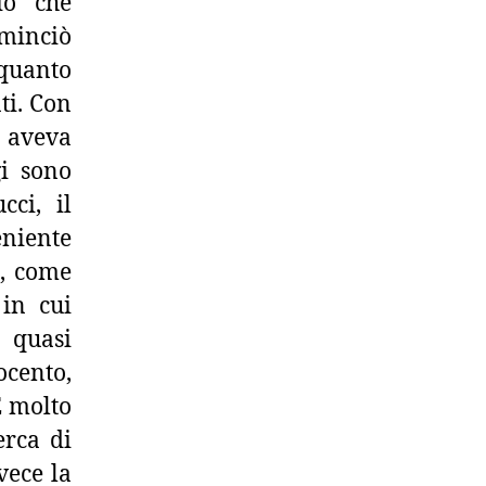
io che
minciò
 quanto
ti. Con
 aveva
gi sono
cci, il
eniente
a, come
 in cui
quasi
ocento,
E molto
erca di
vece la