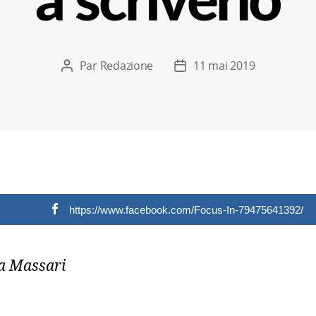
a scriverlo
Par
Redazione
11 mai 2019
Auteur
Date
de
de
l’article
l’article
https://www.facebook.com/Focus-In-79475641392/
ia Massari