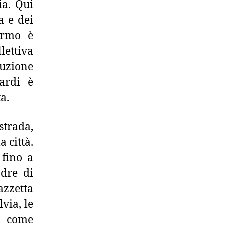
ia. Qui
a e dei
 ermo è
ettiva
ruzione
ardi è
a.
strada,
 città.
 fino a
adre di
azzetta
lvia, le
o come