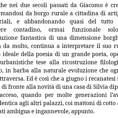
 che nei due secoli passati da Giacomo è cre
rmandosi da borgo rurale a cittadina di arti
triali, e abbandonando quasi del tutto 
tere contadino, ormai funzionale sol
ruzione fantastica di una dimensione borg
a da molto, continua a interpretare il suo r
 ideale della poesia di un grande poeta, o
 urbanistiche tese alla ricostruzione filolog
o, in barba alla naturale evoluzione che ogn
ttraversa. Ed è così che a giugno i recanatesi 
 di fronte alla novità di una casa di Silvia di
 acceso, quando per molte generazioni l’a
dentica agli altri palazzi, coi mattoni di cotto 
ti ambigua e ingannevole, appunto.