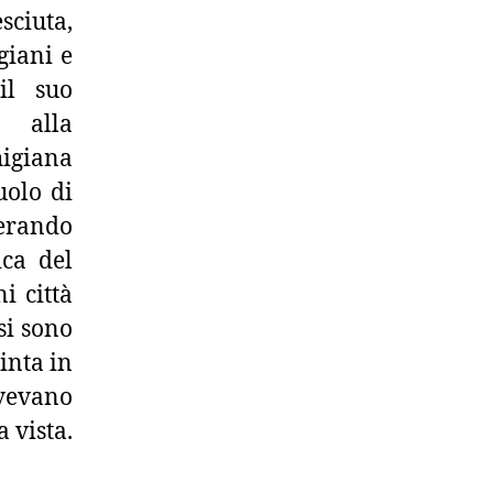
sciuta,
giani e
il suo
o alla
higiana
uolo di
perando
ica del
i città
si sono
pinta in
vevano
a vista.