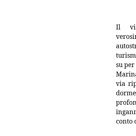
Il vi
veros
autost
turism
su per
Marina
via ri
dorme 
profon
ingann
conto 