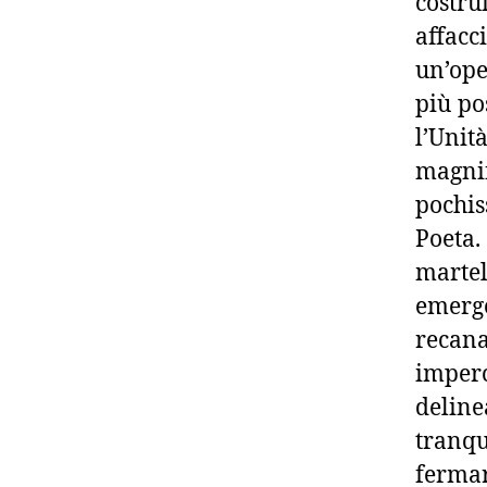
costr
affac
un’ope
più po
l’Uni
magnif
pochis
Poeta.
martel
emerge
reca
imperc
deline
tranqu
fermar