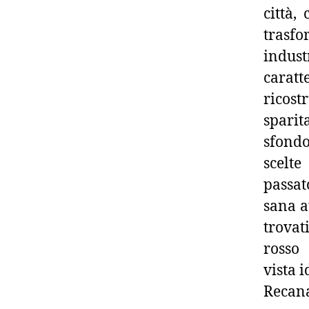
città,
trasfo
indus
carat
ricost
sparit
sfondo
scelte
passat
sana a
trovati
rosso
vista i
Recana