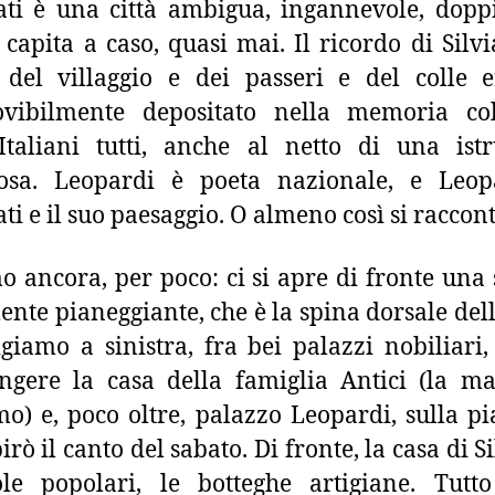
ti è una città ambigua, ingannevole, dopp
 capita a caso, quasi mai. Il ricordo di Silvi
 del villaggio e dei passeri e del colle
ovibilmente depositato nella memoria coll
Italiani tutti, anche al netto di una ist
olosa. Leopardi è poeta nazionale, e Leop
ti e il suo paesaggio. O almeno così si raccont
o ancora, per poco: ci si apre di fronte una 
ente pianeggiante, che è la spina dorsale della
igiamo a sinistra, fra bei palazzi nobiliari,
ngere la casa della famiglia Antici (la m
o) e, poco oltre, palazzo Leopardi, sulla pi
irò il canto del sabato. Di fronte, la casa di Si
ole popolari, le botteghe artigiane. Tutt