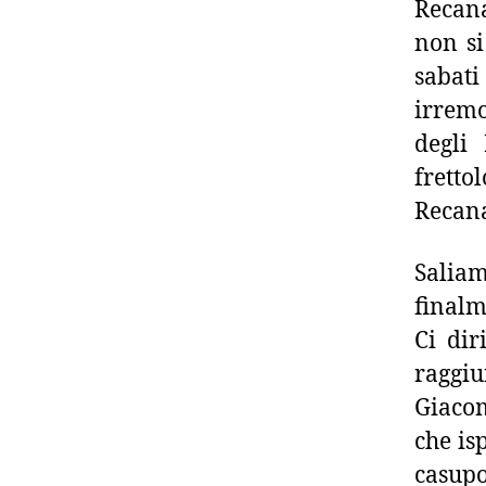
Recana
non si
sabati
irrem
degli 
frett
Recana
Saliam
finalm
Ci dir
raggiu
Giacom
che isp
casup