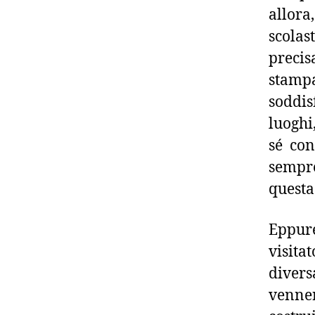
allora
scolas
precis
stampa
soddis
luoghi
sé con
sempr
questa
Eppur
visita
divers
venner