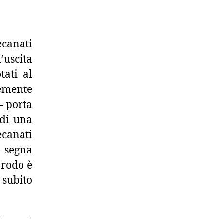
canati
uscita
tati al
cemente
– porta
 di una
ecanati
e segna
prodo è
 subito