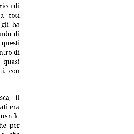
ricordi
ra così
 gli ha
ondo di
 questi
ntro di
, quasi
i, con
ca, il
ati era
 quando
che per