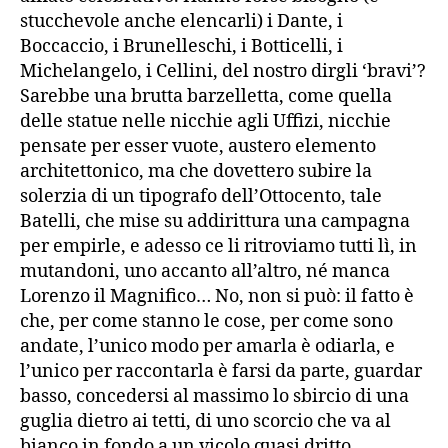
stucchevole anche elencarli) i Dante, i
Boccaccio, i Brunelleschi, i Botticelli, i
Michelangelo, i Cellini, del nostro dirgli ‘bravi’?
Sarebbe una brutta barzelletta, come quella
delle statue nelle nicchie agli Uffizi, nicchie
pensate per esser vuote, austero elemento
architettonico, ma che dovettero subire la
solerzia di un tipografo dell’Ottocento, tale
Batelli, che mise su addirittura una campagna
per empirle, e adesso ce li ritroviamo tutti lì, in
mutandoni, uno accanto all’altro, né manca
Lorenzo il Magnifico… No, non si può: il fatto è
che, per come stanno le cose, per come sono
andate, l’unico modo per amarla è odiarla, e
l’unico per raccontarla è farsi da parte, guardar
basso, concedersi al massimo lo sbircio di una
guglia dietro ai tetti, di uno scorcio che va al
bianco in fondo a un vicolo quasi dritto.