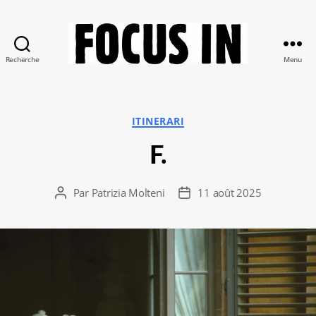
Recherche
Menu
Focus-
In
Catégories
ITINERARI
F.
Par
Patrizia Molteni
11 août 2025
Auteur
Date
de
de
l’article
l’article