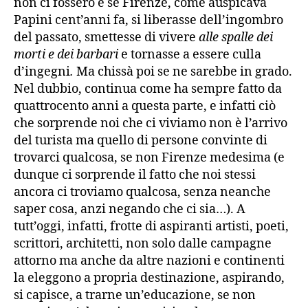
non ci fossero e se Firenze, come auspicava
Papini cent’anni fa, si liberasse dell’ingombro
del passato, smettesse di vivere
alle spalle dei
morti e dei barbari
e tornasse a essere culla
d’ingegni
.
Ma chissà poi se ne sarebbe in grado.
Nel dubbio, continua come ha sempre fatto da
quattrocento anni a questa parte, e infatti ciò
che sorprende noi che ci viviamo non è l’arrivo
del turista ma quello di persone convinte di
trovarci qualcosa, se non Firenze medesima (e
dunque ci sorprende il fatto che noi stessi
ancora ci troviamo qualcosa, senza neanche
saper cosa, anzi negando che ci sia…). A
tutt’oggi, infatti, frotte di aspiranti artisti, poeti,
scrittori, architetti, non solo dalle campagne
attorno ma anche da altre nazioni e continenti
la eleggono a propria destinazione, aspirando,
si capisce, a trarne un’educazione, se non