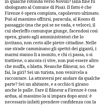
in qualche rotonda verso Novoli? (alla fine fu
sbolognato al Comune di Pisa). Il fatto è che
Firenze è opera compiuta, capolavoro ultimato.
Può al massimo offrirsi, paracula, al Koons di
passaggio (ma che poi se ne vada, e veloce), il
cui sberleffo comunque giunge, facendosi così
opera, giusto agli amministratori che lo
invitano, non certo alle pietre cittadine. Nelle
sue strade camminano gli spettri dei giganti, i
marmi stanno lì a monito, e chi ci passa, o si
trattiene, o ancora ci vive, non può essere altro
che muffa, o blatta. Neanche flâneur, no. Che
fai, la giri? Sei un turista, non venircela a
raccontare. La attraversi per andare da qualche
parte? Sei un abitante, e a occhio ti girano
anche le palle. Fare il flâneur a Firenze è cosa
ardua, al massimo la si impara dopo anni: è
necessario infatti prendere confidenza con la