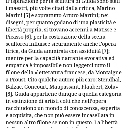
D’ispirazione per la scultura di Guida sono stati
i maestri, più volte citati dalla critica, Marino
Marini [5] e soprattutto Arturo Martini; nei
disegni, per quanto godano di una plasticità e
libertà propria, si trovano accenni a Matisse e
Picasso [6]; per la costruzione della scena
scultorea influisce sicuramente anche l’opera
lirica, da Guida ammirata con assiduità [7];
mentre per la capacità narrante evocativa ed
empatica è impossibile non leggerci tutto il
filone della «letteratura francese, da Montaigne
a Proust. Cito qualche autore più caro: Stendhal,
Balzac, Goncourt, Maupassant, Flaubert, Zola»
[8]. Guida appartiene dunque a quella categoria
in estinzione di artisti colti che nell’opera
racchiudono un mondo di conoscenza, esperita
e acquisita, che non può essere incasellata in
nessun altro filone se non in questo. La libertà