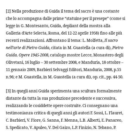
[2] Nella produzione di Guida il tema del sacro è una costante
che lo accompagna dalle prime “statuine per il presepe” (come si
legge in G. Montesanto, Guida, depliant della mostra alla
Galleria d’Arte Selecta, Roma, del 12-22 aprile 1958) fino alle più
recenti realizzazioni. Affrontano il tema: L. Molfetta,
Il sacro
nell’arte di Pietro Guida,
citata in M. Guastella (a cura di),
Pietro
Guida. Opere 1945-2008
, catalogo mostre Lecce, Monastero degli
Olivetani, 16 luglio – 30 settembre 2008, e Manduria, 18 ottobre –
11 gennaio 2009, Barbieri Selvaggi Editori, Manduria, 2008, p.55
n.96; e M. Guastella, in M. Guastella (a cura di), op. cit., pp. 44-50.
[3] In quegli anni Guida sperimenta una scultura formalmente
distante da tutta la sua produzione precedente e successiva,
realizzando le cosiddette opere costruite. Ci consegnano una
testimonianza critica di quegli anni gli autori F. Sossi, L. Flauret,
C. Barbieri, V. Fiore, G. Sanna, F. Menna, L.B. Alberti, E. Panareo,
S. Spedicato, V. Apuleo, V. Del Gaizo, L.P. Finizio, N. Tebano, P.