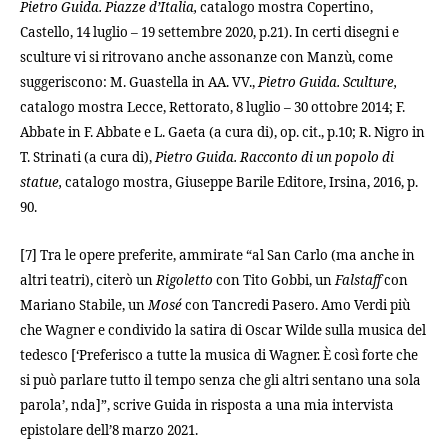
Pietro Guida. Piazze d’Italia,
catalogo mostra Copertino,
Castello, 14 luglio – 19 settembre 2020, p.21). In certi disegni e
sculture vi si ritrovano anche assonanze con Manzù, come
suggeriscono: M. Guastella in AA. VV.,
Pietro Guida. Sculture,
catalogo mostra Lecce, Rettorato, 8 luglio – 30 ottobre 2014; F.
Abbate in F. Abbate e L. Gaeta (a cura di), op. cit., p.10; R. Nigro in
T. Strinati (a cura di),
Pietro Guida. Racconto di un popolo di
statue,
catalogo mostra, Giuseppe Barile Editore, Irsina, 2016, p.
90.
[7] Tra le opere preferite, ammirate “al San Carlo (ma anche in
altri teatri), citerò un
Rigoletto
con Tito Gobbi, un
Falstaff
con
Mariano Stabile, un
Mosé
con Tancredi Pasero. Amo Verdi più
che Wagner e condivido la satira di Oscar Wilde sulla musica del
tedesco [‘Preferisco a tutte la musica di Wagner. È così forte che
si può parlare tutto il tempo senza che gli altri sentano una sola
parola’, nda]”, scrive Guida in risposta a una mia intervista
epistolare dell’8 marzo 2021.