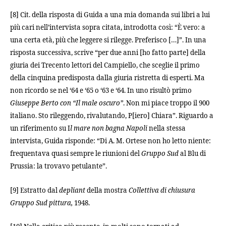
[8] Cit. della risposta di Guida a una mia domanda sui libri a lui
più cari nell’intervista sopra citata, introdotta così: “È vero: a
una certa età, più che leggere si rilegge. Preferisco […]”. In una
risposta successiva, scrive “per due anni [ho fatto parte] della
giuria dei Trecento lettori del Campiello, che sceglie il primo
della cinquina predisposta dalla giuria ristretta di esperti. Ma
non ricordo se nel ‘64 e ‘65 o ‘63 e ‘64. In uno risultò primo
Giuseppe Berto con “Il male oscuro”
. Non mi piace troppo il 900
italiano. Sto rileggendo, rivalutando, P[iero] Chiara”. Riguardo a
un riferimento su I
l mare non bagna Napoli
nella stessa
intervista, Guida risponde: “Di A. M. Ortese non ho letto niente:
frequentava quasi sempre le riunioni del
Gruppo Sud
al Blu di
Prussia: la trovavo petulante”.
[9] Estratto dal
depliant
della mostra
Collettiva di chiusura
Gruppo Sud pittura,
1948.