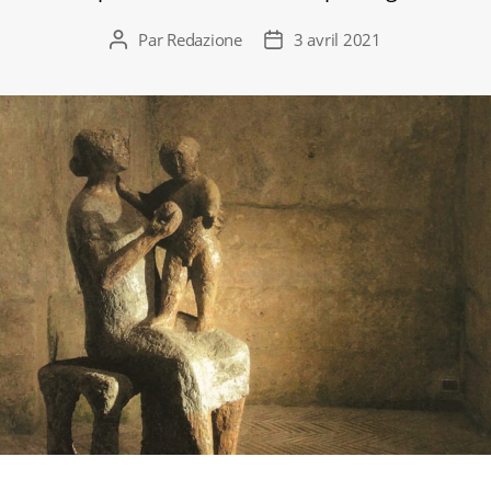
Par
Redazione
3 avril 2021
Auteur
Date
de
de
l’article
l’article