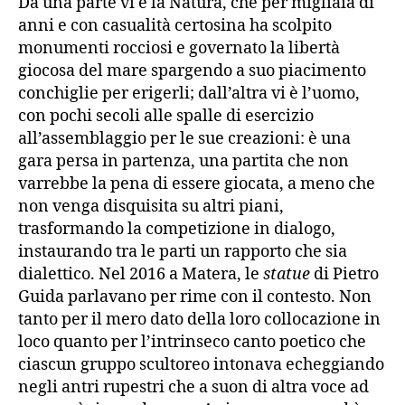
Da una parte vi è la Natura, che per migliaia di
anni e con casualità certosina ha scolpito
monumenti rocciosi e governato la libertà
giocosa del mare spargendo a suo piacimento
conchiglie per erigerli; dall’altra vi è l’uomo,
con pochi secoli alle spalle di esercizio
all’assemblaggio per le sue creazioni: è una
gara persa in partenza, una partita che non
varrebbe la pena di essere giocata, a meno che
non venga disquisita su altri piani,
trasformando la competizione in dialogo,
instaurando tra le parti un rapporto che sia
dialettico. Nel 2016 a Matera, le
statue
di Pietro
Guida parlavano per rime con il contesto. Non
tanto per il mero dato della loro collocazione in
loco quanto per l’intrinseco canto poetico che
ciascun gruppo scultoreo intonava echeggiando
negli antri rupestri che a suon di altra voce ad