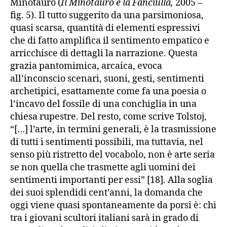
Minotauro (
Il Minotauro e la Fanciulla,
2005 –
fig. 5). Il tutto suggerito da una parsimoniosa,
quasi scarsa, quantità di elementi espressivi
che di fatto amplifica il sentimento empatico e
arricchisce di dettagli la narrazione. Questa
grazia pantomimica, arcaica, evoca
all’inconscio scenari, suoni, gesti, sentimenti
archetipici, esattamente come fa una poesia o
l’incavo del fossile di una conchiglia in una
chiesa rupestre. Del resto, come scrive Tolstoj,
“[…] l’arte, in termini generali, è la trasmissione
di tutti i sentimenti possibili, ma tuttavia, nel
senso più ristretto del vocabolo, non è arte seria
se non quella che trasmette agli uomini dei
sentimenti importanti per essi” [18]. Alla soglia
dei suoi splendidi cent’anni, la domanda che
oggi viene quasi spontaneamente da porsi è: chi
tra i giovani scultori italiani sarà in grado di