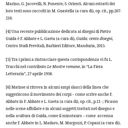
Marino, G. Jacovelli, N. Ponente, S. Orienti. Alcuni estratti dei
loro testi sono raccolti in M. Guastella (a cura di), op. cit., pp.207-
216.
[4] Una recente pubblicazione dedicata ai disegni di Pietro
Guida è F. Abbate e L. Gaeta (a cura di)
, Guida: cento disegni,
Centro Studi Previtali, Barbieri Editore, Manduria, 2015.
[5]
Tra i primi a rintracciare questa corrispondenza vi fu L.
Trucchi nel contributo
Le Mostre romane,
in “La Fiera
Letteraria”, 27 aprile 1958.
[6] Matisse si ritrova in alcuni ampi slanci della linea che
suggeriscono il movimento dei corpi – come scrive anche F.
Abbate in F. Abbate e L. Gaeta (a cura di), op. cit., p.11 -; Picasso
nelle scene affollate e in alcuni soggetti trattati nel disegno e
nella scultura di Guida, come il minotauro – come
accenna
anche F. Abbate in L. Madaro, M. Margozzi, P. Copani (a cura di),