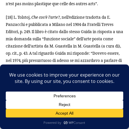
n’est pas moins plastique que celle des autres arts”.
[18] L. Tolstoj,
Che cos’è l’arte?,
nell’edizione tradotta da E.
Panzacchi e pubblicata a Milano nel 1904 da Fratelli Treves
Editori, p. 249. Il libro è citato dallo stesso Guida in risposta a una
mia domanda sulla “funzione sociale” dell’arte posta come
citazione dell’artista da M. Guastella in M. Guastella (a cura di),
op. cit., p. 43. A tal riguardo Guida mi risponde: “Dovevo essere,
nel 1974, più presuntuoso di adesso se mi azzardavo a parlare di
funzione sociale dell’arte. E a dire che già nel 1896, L. Tolstoj
trattava l’argomento nel saggio
Che cos’è l’arte
a cui tanti altri
sono seguiti.”
←
Governo Draghi: cambiare tutto per non
cambiare niente?
→
Genova per voi, noi, loro