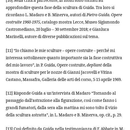
[10] Nella critica più recente, in molti sono tornati ad
approfondire questa fase della scultura di Guida. Tra loro si
ricordano L. Madaro e B. Minerva, autori di
Pietro Guida. Opere
costruite 1960-1975
, catalogo mostra Lecce, Museo Sigismondo
Castromediano, 20 luglio – 30 settembre 2018; e Gianluca
Marinelli, autore di diverse pubblicazioni sul tema.
[11] “Io chiamo le mie sculture – opere costruite – perché mi
interessa sottolineare quanto importante sia la fase costruttiva
del mio lavoro”, in P. Guida, Opere costruite,
depliant
della
mostra di sculture per le nozze di Gianni Jacovelli e Vitina
Castano, Massafra, Galleria delle arti del corso, 5-15 aprile 1969.
[12] Risponde Guida a un’intervista di Madaro “Tornando al
passaggio dall’astrazione alla figurazione, così come fanno i
grandi fumatori, dalla sera alla mattina mi sono tolto il vizio
della scultura astratta”, in L. Madaro e B. Minerva, op. cit., p. 29.
[13] Così definito da Guida nella testimonianza di F. Abbate in M.