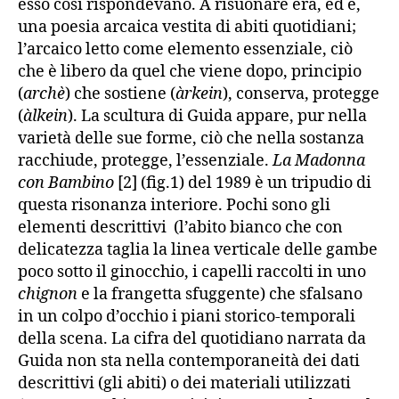
esso così rispondevano. A risuonare era, ed è,
una poesia arcaica vestita di abiti quotidiani;
l’arcaico letto come elemento essenziale, ciò
che è libero da quel che viene dopo, principio
(
archè
) che sostiene (
àrkein
), conserva, protegge
(
àlkein
). La scultura di Guida appare, pur nella
varietà delle sue forme, ciò che nella sostanza
racchiude, protegge, l’essenziale.
La Madonna
con Bambino
[2] (fig.1) del 1989 è un tripudio di
questa risonanza interiore. Pochi sono gli
elementi descrittivi
(l’abito bianco che con
delicatezza taglia la linea verticale delle gambe
poco sotto il ginocchio, i capelli raccolti in uno
chignon
e la frangetta sfuggente) che sfalsano
in un colpo d’occhio i piani storico-temporali
della scena. La cifra del quotidiano narrata da
Guida non sta nella contemporaneità dei dati
descrittivi (gli abiti) o dei materiali utilizzati