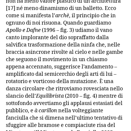
non ha meno valore plastico di un’architettura
[17] né meno dinamismo di un balletto. Ecco
come si manifesta l’
archè
, il principio che in
ognuno di noi risuona. Quando guardiamo
Apollo e Dafne
(1996 – fig. 3) udiamo il vano
canto implorante del dio sopraffatto dalla
salvifica trasformazione della ninfa che, nelle
braccia asincrone rivolte al cielo e nelle gambe
che seguono il movimento in un chiasmo
appena accennato, suggerisce l’andamento –
amplificato dal semicerchio degli arti di lui –
rotatorio e vorticoso della mutazione. È una
danza circolare che ritroviamo rovesciata nello
slancio dell’
Equilibrista
(2010 – fig. 4) mentre di
sottofondo avvertiamo gli applausi estasiati del
pubblico, e
à carillon
nella volteggiante
fanciulla che si dimena nell’ultimo tentativo di
sfuggire alle bramose e compiaciute risa del