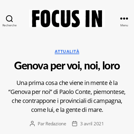
Recherche
Menu
Focus-
In
Catégories
ATTUALITÀ
Genova per voi, noi, loro
Una prima cosa che viene in mente è la
“Genova per noi” di Paolo Conte, piemontese,
che contrappone i provinciali di campagna,
come lui, e la gente di mare.
Par
Redazione
3 avril 2021
Auteur
Date
de
de