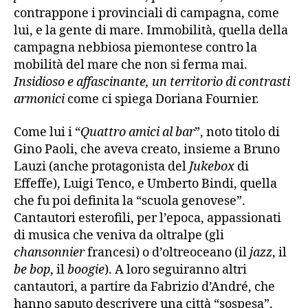
contrappone i provinciali di campagna, come
lui, e la gente di mare. Immobilità, quella della
campagna nebbiosa piemontese contro la
mobilità del mare che non si ferma mai.
Insidioso e affascinante, un territorio di contrasti
armonici
come ci spiega Doriana Fournier.
Come lui i “
Quattro amici al bar
”, noto titolo di
Gino Paoli, che aveva creato, insieme a Bruno
Lauzi (anche protagonista del
Jukebox
di
Effeffe), Luigi Tenco, e Umberto Bindi, quella
che fu poi definita la “scuola genovese”.
Cantautori esterofili, per l’epoca, appassionati
di musica che veniva da oltralpe (gli
chansonnier
francesi) o d’oltreoceano (il
jazz
, il
be bop
, il
boogie
). A loro seguiranno altri
cantautori, a partire da Fabrizio d’André, che
hanno saputo descrivere una città “sospesa”,